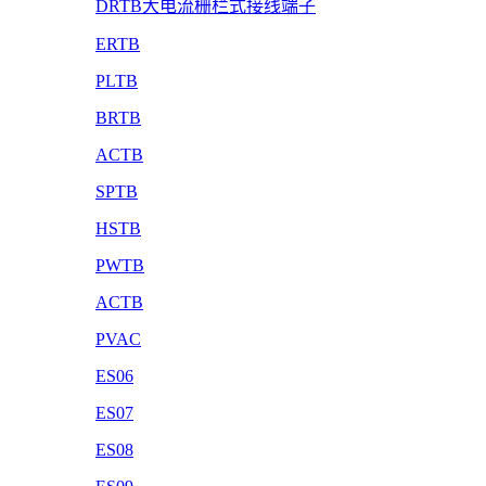
DRTB大电流栅栏式接线端子
ERTB
PLTB
BRTB
ACTB
SPTB
HSTB
PWTB
ACTB
PVAC
ES06
ES07
ES08