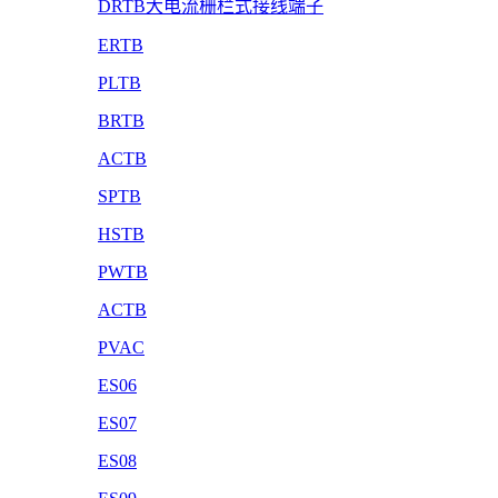
DRTB大电流栅栏式接线端子
ERTB
PLTB
BRTB
ACTB
SPTB
HSTB
PWTB
ACTB
PVAC
ES06
ES07
ES08