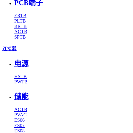
PCB端子
ERTB
PLTB
BRTB
ACTB
SPTB
连接器
电源
HSTB
PWTB
储能
ACTB
PVAC
ES06
ES07
ES08