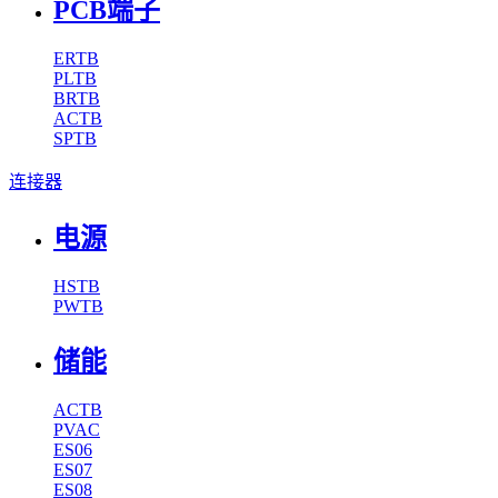
PCB端子
ERTB
PLTB
BRTB
ACTB
SPTB
连接器
电源
HSTB
PWTB
储能
ACTB
PVAC
ES06
ES07
ES08