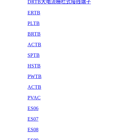
DRTB大电流栅栏式接线端子
ERTB
PLTB
BRTB
ACTB
SPTB
HSTB
PWTB
ACTB
PVAC
ES06
ES07
ES08