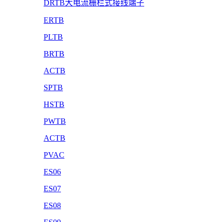
DRTB大电流栅栏式接线端子
ERTB
PLTB
BRTB
ACTB
SPTB
HSTB
PWTB
ACTB
PVAC
ES06
ES07
ES08