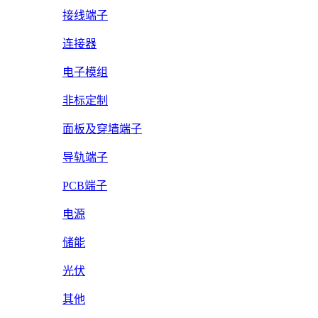
接线端子
连接器
电子模组
非标定制
面板及穿墙端子
导轨端子
PCB端子
电源
储能
光伏
其他